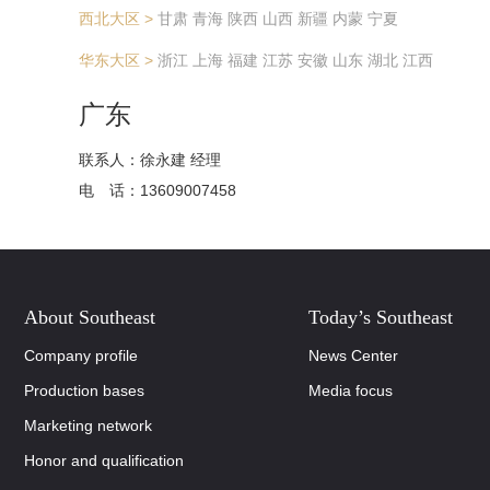
西北大区 >
甘肃
青海
陕西
山西
新疆
内蒙
宁夏
华东大区 >
浙江
上海
福建
江苏
安徽
山东
湖北
江西
广东
联系人：徐永建 经理
电 话：13609007458
About Southeast
Today’s Southeast
Company profile
News Center
Production bases
Media focus
Marketing network
Honor and qualification