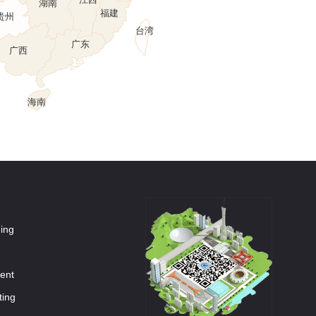
湖北
川
浙江
重庆
江西
湖南
福建
贵州
台湾
广东
广西
海南
ning
ment
ting