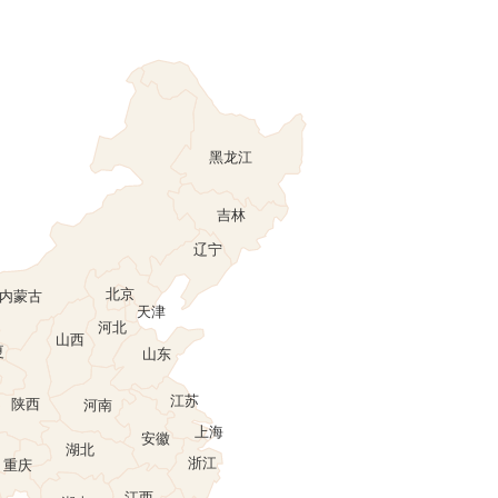
黑龙江
吉林
辽宁
北京
内蒙古
天津
河北
肃
山西
宁夏
山东
江苏
陕西
河南
上海
安徽