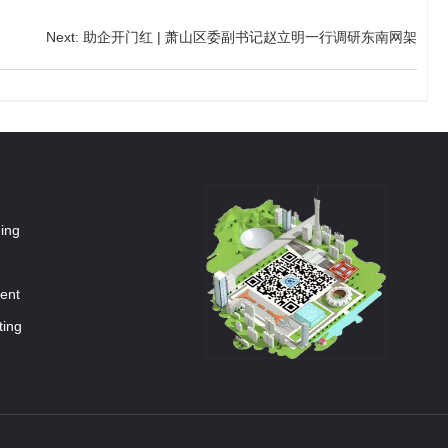
Next
:
助企开门红 | 萧山区委副书记赵立明一行调研东南网架
ning
ment
ting