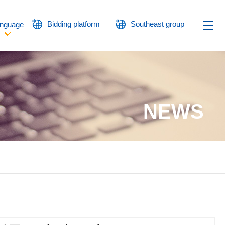
Bidding platform
Southeast group
nguage
NEWS