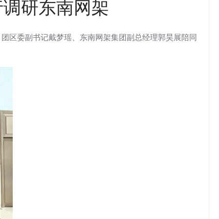
行调研东南网架
、团区委副书记戴梦瑶、东南网架集团副总经理郭昊展陪同