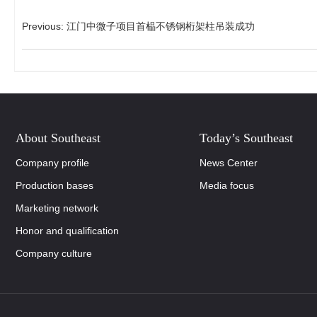
Previous
:
江门中微子项目首榀不锈钢桁架柱吊装成功
About Southeast
Today’s Southeast
Company profile
News Center
Production bases
Media focus
Marketing network
Honor and qualification
Company culture