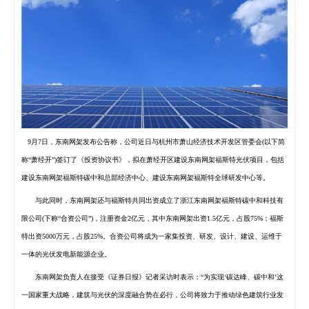
9月7日，
东南网架
发布
公告
称，公司近日与杭州市萧山经济技术开发区管委会(以下简
称“萧经开”)签订了《投资协议书》，拟在萧经开区建设
东南网架
福斯特
光伏项目，包括
建设
东南网架
福斯特
碳中和总部经济中心、建设东南网架
福斯特
全球研发中心等。
与此同时，东南网架还与
福斯
特共同出资成立了浙江东南网架
福斯
特碳中和科技有
限公司(下称“合资公司”)，注册资金2亿元，其中东南网架出资1.5亿元，占股75%；
福斯
特出资5000万元，占股25%。合资公司将成为一家集投资、研发、设计、建设、运维于
一体的光伏发电新能源企业。
东南网架负责人在接受《证券日报》记者采访时表示：“为实现‘碳达峰、碳中和’这
一国家重大战略，建筑与光伏的深度融合势在必行，公司将致力于推动绿色建筑行业发