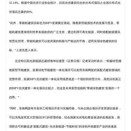
32.14%。根据中国光伏行业协会统计，目前光伏建筑结合的分布式项目占全国分布式光
伏项目总量的80%。
“此外，零能耗建筑目标也为BIPV发展奠定基础。随着新型能源技术的发展与普及，零
能耗建筑逐渐得到世界各国政府的广泛支持，通过利用可再生能源，同时搭配能源通讯
智慧化管理，零能耗建筑可以使房屋的耗能与产能达到平衡，进而实现绿色建筑的目
标。”上述负责人表示。
北京特亿阳光新能源总裁祁海珅在接受《证券日报》记者采访时表示：“积极转型拥
抱新型节能建筑，发展绿色节能建筑一体化项目可以发挥东南网架的装配式建筑领域的
优势作用，拓展BIPV光伏建筑一体化应用场景就是一个很好的转型方向，虽然目前真正
的BIPV光伏建筑一体化项目比较少，但这是未来新型低能耗‘零碳绿色建筑’发展的一个
趋势。”
“同时，东南网架有丰富的工程项目开发与实施经验，与央企国企项目开发资源比较多，
可以充电发挥其大型项目EPC的管理经验，结合国家光伏电站整县推进的发展政策，强
强联合可积极促进‘装配式建筑+光伏新能源+节能科技’的绿色环保建筑产业的快速发