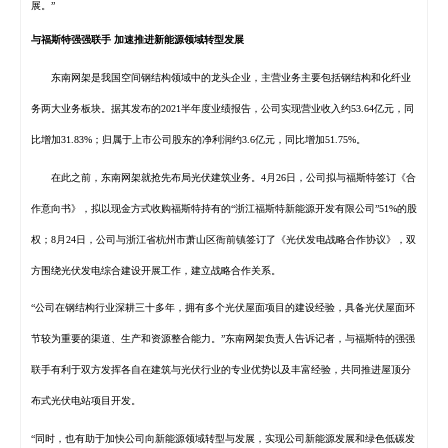
展。”
与福斯特强强联手
加速推进新能源领域转型发展
东南网架是我国空间钢结构领域中的龙头企业，主营业务主要包括钢结构和化纤业
务两大业务板块。据其发布的2021半年度
业绩
报告，公司实现
营业收入
约53.64亿元，同
比增加31.83%；归属于上市公司
股东
的
净利润
约3.6亿元，同比增加51.75%。
在此之前，东南网架就抢先布局光伏建筑业务。4月26日，公司拟与福斯特签订《合
作意向书》，拟以现金方式收购福斯特持有的“浙江福斯特新能源开发有限公司”51%的股
权；8月24日，公司与浙江省杭州市萧山区衙前镇签订了《光伏发电战略合作协议》，双
方围绕光伏发电综合建设开展工作，建立战略合作关系。
“公司在钢结构行业深耕三十多年，拥有多个光伏屋面项目的建设经验，具备光伏屋面环
节较为重要的渠道、生产和资源整合能力。”东南网架负责人告诉记者，与福斯特的强强
联手有利于双方发挥各自在建筑与光伏行业的专业优势以及丰富经验，共同推进屋顶分
布式光伏电站项目开发。
“同时，也有助于加快公司向新能源领域转型与发展，实现公司新能源发展和绿色低碳发