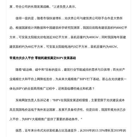
展，符合公司的长期发展战略。”上述负责人表示。
值得一提的是，随着市场快速增长，光伏类公司与建筑类公司联手合作是大势所
趋。根据国家统计局数据和
中国建筑
科学研究院测算，我国目前既有建筑面积约800亿平
方米，可安装
太阳能
光伏电池近30亿平方米，装机容量约为400GW；同时我国每年新建
建筑面积约为40亿平方米，可安装
太阳能
电池约3亿平方米，装机容量约为40GW。
常规光伏步入平价
零能耗建筑奠定BIPV发展基础
随着“碳达峰、碳中和”目标的提出，建筑行业节能减排的需求与日俱增；而光伏产
业规模壮大和平价上网降低造价，为未来大规模推广BIPV打下基础。那么在光伏建筑一
体化(BIPV)的全面商用推广过程中，还将面临哪些难点和机遇？
东南网架负责人告诉记者：“BIPV在我国发展进程缓慢，主要受限于光伏建设成本
高且我国电价远低于海外发达国家，发展不具备经济性。但是目前，我国常规光伏已步
入平价，为BIPV大规模推广提供了重要的基础条件。”
据悉，近年来分布式光伏装机量占比迅速提升，从2016年的13.33%增长至2019年的