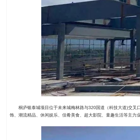
桐庐银泰城项目位于未来城梅林路与320国道（科技大道)交叉口东
饰、潮流精品、休闲娱乐、佳肴美食、超大影院、童趣生活等主力业