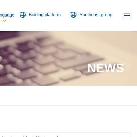
Bidding platform
Southeast group
nguage
NEWS