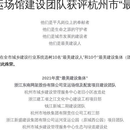
运场馆建设团队获评杭州市“最
他们是平凡岗位上的奉献者
他们是生命之源的守护者
他们是城市发展的建设者
他们是最美建设人
全市城乡建设行业系统选树10名“最美建设人”和10个“最美建设集体（团
获此殊荣。
2021年度“最美建设集体”
浙江东南网架股份有限公司亚运场馆及配套项目建设团队
杭州市城乡建设管理服务中心老旧小区改造处
浙江建工省之江文化中心建设工程项目部
钱江新城二期建设团队
杭州市地铁集团有限责任公司工程三部
浙江新盛建设集团有限公司运河亚运公园（原城西公园）项目团队
杭州市城乡建设管理服务中心生态与绿道建设处