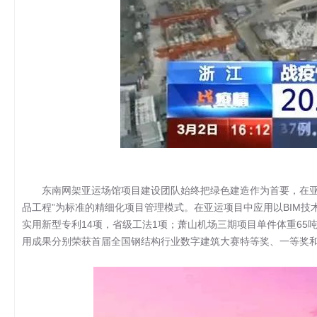
东南网架亚运场馆项目建设团队始终把绿色建造作为首要，在亚运
品工程”为标准的精细化项目管理模式。在亚运项目中应用以BIM
实用新型专利14项，省级工法1项；萧山机场三期项目单件体重65
用成果分别荣获首届全国钢结构行业数字建筑大赛特等奖、一等奖