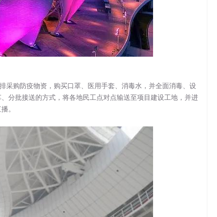
安排采购防疫物资，购买口罩、医用手套、消毒水，并全面消毒、设
车、分批接送的方式，将各地民工点对点输送至项目建设工地，并进
直播。