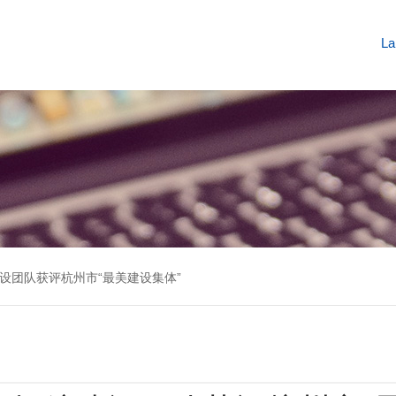
La
设团队获评杭州市“最美建设集体”