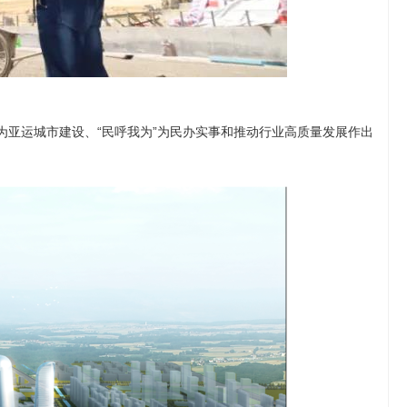
亚运城市建设、“民呼我为”为民办实事和推动行业高质量发展作出