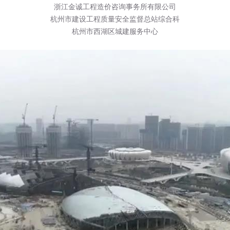
浙江金诚工程造价咨询事务所有限公司
杭州市建设工程质量安全监督总站综合科
杭州市西湖区城建服务中心