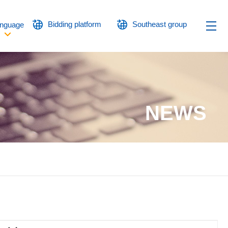
Bidding platform
Southeast group
nguage
NEWS