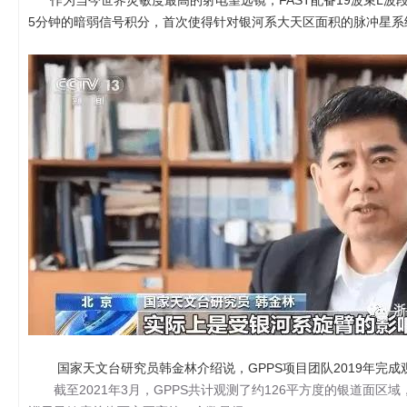
作为当今世界灵敏度最高的射电望远镜，FAST配备19波束L波段
5分钟的暗弱信号积分，首次使得针对银河系大天区面积的脉冲星系统
国家天文台研究员韩金林介绍说，GPPS项目团队2019年完成观
截至2021年3月，GPPS共计观测了约126平方度的银道面区