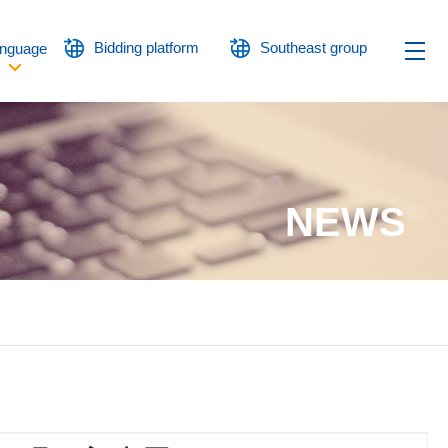
Bidding platform
Southeast group
nguage
NEWS