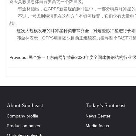
巡天灵敏度总体而言要高约一个数量级。
韩金林指出，在GPPS新发现的脉冲星中，一部分特殊脉冲星的
不过，“考虑到银河系在这些方向有银河旋臂，它们含有大量电子
战”。
这次大规模发布的脉冲星种类非常齐全，对这些脉冲星进行长期
韩金林表示，GPPS项目团队目前正继续努力搜寻整个FAST可
Previous
:
民企第一！东南网架荣获2020年度全国建筑钢结构行业“
About Southeast
Today’s Southeast
Company profile
News Center
Production bases
Media focus
Marketing network