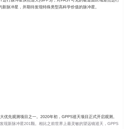
行脉冲星快照巡天(GPPS)，对FAST可见的银道面区域逐点进行
右的新脉冲星，并期待发现特殊类型高科学价值的脉冲星。
优先观测项目之一。2020年初，GPPS巡天项目正式开启观测。
发现新脉冲星201颗。相比之前世界上最灵敏的望远镜巡天，GPPS