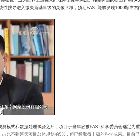
接收机，成为世界上最强大的脉冲星搜寻利器。韩金林团队提出利用FAST进
性搜寻进入微央斯基量级的灵敏区域，预期FAST能够发现1000颗左
测模式和数据处理试验之后，项目于当年底被FAST科学委员会选定为重大
域，占比不到巡天项目总体规划的5%，但已经取得丰硕的科学成果。目前已