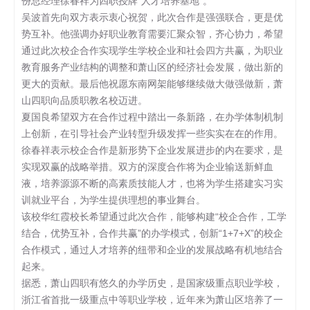
份总经理徐春祥为四职授牌“人才培养基地”。
吴波首先向双方表示衷心祝贺，此次合作是强强联合，更是优
势互补。他强调办好职业教育需要汇聚众智，齐心协力，希望
通过此次校企合作实现学生学校企业和社会四方共赢，为职业
教育服务产业结构的调整和萧山区的经济社会发展，做出新的
更大的贡献。最后他祝愿东南网架能够继续做大做强做新，萧
山四职向品质职教名校迈进。
夏国良希望双方在合作过程中踏出一条新路，在办学体制机制
上创新，在引导社会产业转型升级发挥一些实实在在的作用。
徐春祥表示校企合作是新形势下企业发展进步的内在要求，是
实现双赢的战略举措。双方的深度合作将为企业输送新鲜血
液，培养源源不断的高素质技能人才，也将为学生搭建实习实
训就业平台，为学生提供理想的事业舞台。
该校华红霞校长希望通过此次合作，能够构建“校企合作，工学
结合，优势互补，合作共赢”的办学模式，创新“1+7+X”的校企
合作模式，通过人才培养的纽带和企业的发展战略有机地结合
起来。
据悉，萧山四职有悠久的办学历史，是国家级重点职业学校，
浙江省首批一级重点中等职业学校，近年来为萧山区培养了一